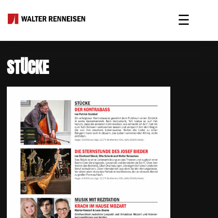
☰
STÜCKE